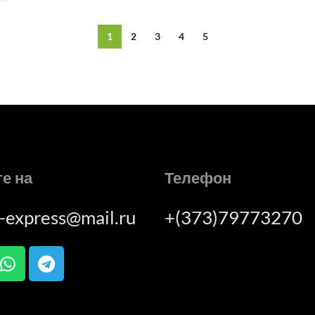
1
2
3
4
5
е на
Телефон
a-express@mail.ru
+(373)79773270