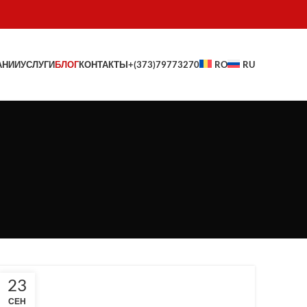
АНИИ
УСЛУГИ
БЛОГ
КОНТАКТЫ
+(373)79773270
RO
RU
23
СЕН