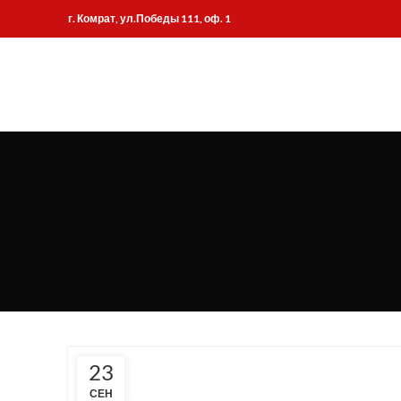
г. Комрат, ул.Победы 111, оф. 1
23
СЕН