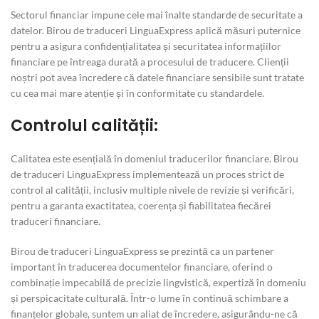
Sectorul financiar impune cele mai înalte standarde de securitate a
datelor. Birou de traduceri LinguaExpress aplică măsuri puternice
pentru a asigura confidențialitatea și securitatea informațiilor
financiare pe întreaga durată a procesului de traducere. Clienții
noștri pot avea încredere că datele financiare sensibile sunt tratate
cu cea mai mare atenție și în conformitate cu standardele.
Controlul calității:
Calitatea este esențială în domeniul traducerilor financiare. Birou
de traduceri LinguaExpress implementează un proces strict de
control al calității, inclusiv multiple nivele de revizie și verificări,
pentru a garanta exactitatea, coerența și fiabilitatea fiecărei
traduceri financiare.
Birou de traduceri LinguaExpress se prezintă ca un partener
important în traducerea documentelor financiare, oferind o
combinație impecabilă de precizie lingvistică, expertiză în domeniu
și perspicacitate culturală. Într-o lume în continuă schimbare a
finanțelor globale, suntem un aliat de încredere, asigurându-ne că