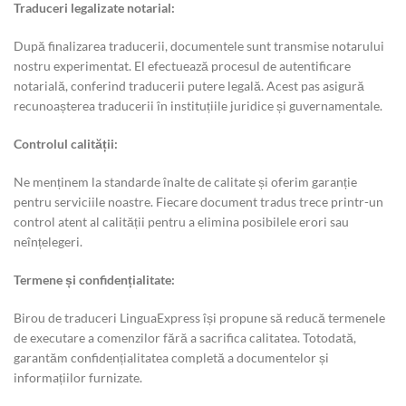
Traduceri legalizate notarial:
După finalizarea traducerii, documentele sunt transmise notarului
nostru experimentat. El efectuează procesul de autentificare
notarială, conferind traducerii putere legală. Acest pas asigură
recunoașterea traducerii în instituțiile juridice și guvernamentale.
Controlul calității:
Ne menținem la standarde înalte de calitate și oferim garanție
pentru serviciile noastre. Fiecare document tradus trece printr-un
control atent al calității pentru a elimina posibilele erori sau
neînțelegeri.
Termene și confidențialitate:
Birou de traduceri LinguaExpress își propune să reducă termenele
de executare a comenzilor fără a sacrifica calitatea. Totodată,
garantăm confidențialitatea completă a documentelor și
informațiilor furnizate.