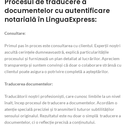
Procesul de traducere a
documentelor cu autentificare
notarială în LinguaExpress:
Consultare:
Primul pas în proces este consultarea cu clientul. Experții noștri
ascultă cerințele dumneavoastră, explică particularitățile
procesului și furnizează un plan detaliat al lucrărilor. Apreciem
transparența și suntem convinși că doar o colaborare strânsă cu
clientul poate asigura o potrivire completă a așteptărilor.
Traducerea documentelor
:
Traducătorii noștri profesioniști, care cunosc limbile la un nivel
înalt, încep procesul de traducere a documentelor. Acordăm o
atenție specială preciziei și transmiterii tuturor subtilităților
sensului originalul. Rezultatul este nu doar o simplă traducere a
documentelor, ci o reflecție precisă a conținutului.