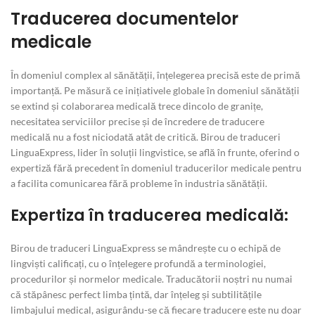
Traducerea documentelor
medicale
În domeniul complex al sănătății, înțelegerea precisă este de primă
importanță. Pe măsură ce inițiativele globale în domeniul sănătății
se extind și colaborarea medicală trece dincolo de granițe,
necesitatea serviciilor precise și de încredere de traducere
medicală nu a fost niciodată atât de critică. Birou de traduceri
LinguaExpress, lider în soluții lingvistice, se află în frunte, oferind o
expertiză fără precedent în domeniul traducerilor medicale pentru
a facilita comunicarea fără probleme în industria sănătății.
Expertiza în traducerea medicală:
Birou de traduceri LinguaExpress se mândrește cu o echipă de
lingviști calificați, cu o înțelegere profundă a terminologiei,
procedurilor și normelor medicale. Traducătorii noștri nu numai
că stăpânesc perfect limba țintă, dar înțeleg și subtilitățile
limbajului medical, asigurându-se că fiecare traducere este nu doar