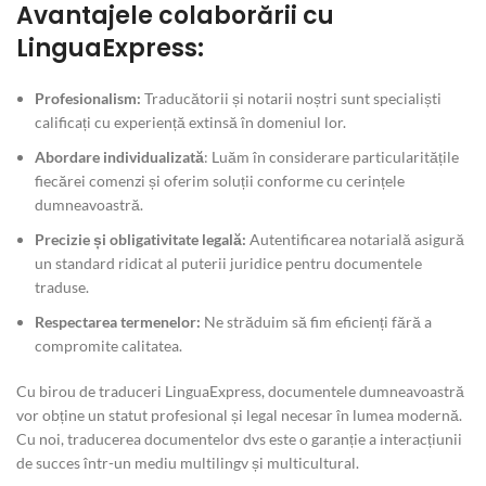
Avantajele colaborării cu
LinguaExpress:
Profesionalism:
Traducătorii și notarii noștri sunt specialiști
calificați cu experiență extinsă în domeniul lor.
Abordare individualizată
: Luăm în considerare particularitățile
fiecărei comenzi și oferim soluții conforme cu cerințele
dumneavoastră.
Precizie și obligativitate legală:
Autentificarea notarială asigură
un standard ridicat al puterii juridice pentru documentele
traduse.
Respectarea termenelor:
Ne străduim să fim eficienți fără a
compromite calitatea.
Cu birou de traduceri LinguaExpress, documentele dumneavoastră
vor obține un statut profesional și legal necesar în lumea modernă.
Cu noi, traducerea documentelor dvs este o garanție a interacțiunii
de succes într-un mediu multilingv și multicultural.